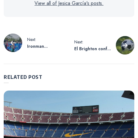
View all of Jesica García's posts.
Navegación
Next:
Next:
Ironman
El Brighton confía
de
Frankfurt 2025:
en Jeremy
Una competencia
Sarmiento y
extrema que
sigue de cerca la
entradas
promete
recuperación de
RELATED POST
emociones y
Estupiñán
récords