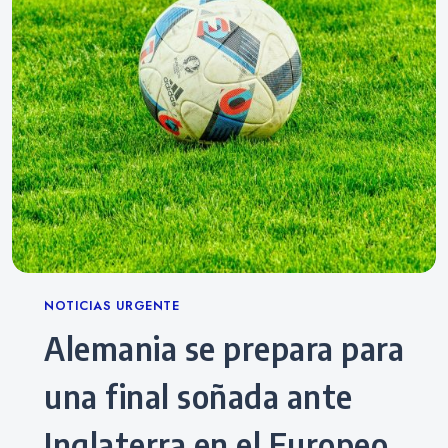
Categories
NOTICIAS URGENTE
Alemania se prepara para
una final soñada ante
Inglaterra en el Europeo