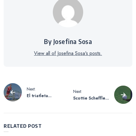
By Josefina Sosa
View all of Josefina Sosa's posts.
Navegación
Next:
Next:
El triatleta
Scottie Scheffler
de
alemán Lasse
reafirma su
Nygaard Priester
supremacía en el
vuelve a
golf con una
entradas
competir un año
victoria
RELATED POST
después de
contundente en
sufrir un infarto