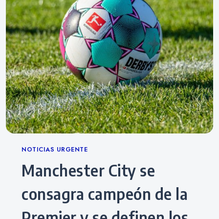
Categories
NOTICIAS URGENTE
Manchester City se
consagra campeón de la
Premier y se definen los