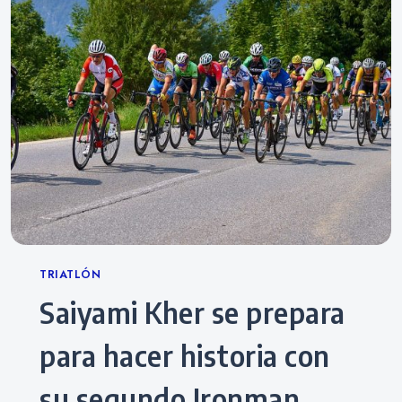
Categories
TRIATLÓN
Saiyami Kher se prepara
para hacer historia con
su segundo Ironman